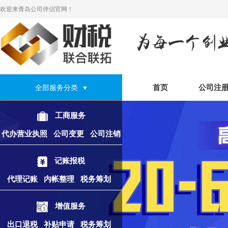
欢迎来青岛公司伴侣官网！
首页
公司注
全部服务分类
工商服务
代办营业执照
公司变更
公司注销
记账报税
代理记账
内帐整理
税务筹划
增值服务
出口退税
补贴申请
税务筹划