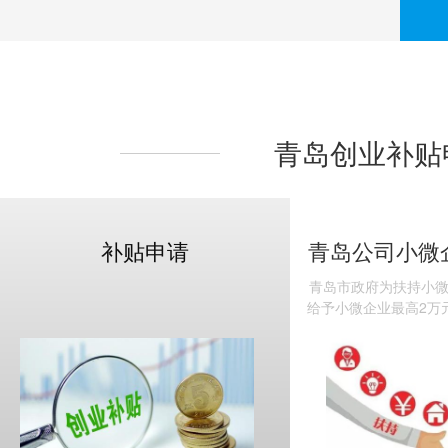
青岛创业补贴
补贴申请
青岛公司小微
青岛市政府为扶持小微
理的流
给予小微企业最高2万
岛联合联拓财税可协
业补